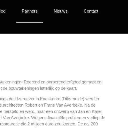
Mod
Partners
Nieuws
Contact
uwtekeningen: Roerend en onroerend erfgoed gemapt en
de bouwtekeningen letterlijk op de kaart.
langs de IJzeroever in Kaaskerke (Diksmuide) werd in
e architecten Robert en Frans Van Averbeke. Na de
pte hersteld en werd, naar een ontwerp van Jan en Karel
rt Van Averbeke. Wegens financiële problemen verliep de
restauratie die 2 miljoen euro zou kosten. De ca. 200