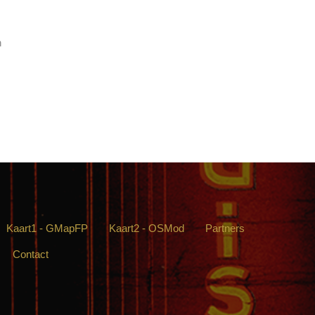
n
Kaart1 - GMapFP
Kaart2 - OSMod
Partners
Contact