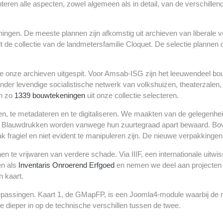
n alle aspecten, zowel algemeen als in detail, van de verschillende
ingen. De meeste plannen zijn afkomstig uit archieven van liberale v
 de collectie van de landmetersfamilie Cloquet. De selectie plannen
nze archieven uitgespit. Voor Amsab-ISG zijn het leeuwendeel bouwte
zonder levendige socialistische netwerk van volkshuizen, theaterzalen
en zo
1339 bouwtekeningen
uit onze collectie selecteren.
streren, te metadateren en te digitaliseren. We maakten van de gelege
n. Blauwdrukken worden vanwege hun zuurtegraad apart bewaard. Bo
 fragiel en niet evident te manipuleren zijn. De nieuwe verpakking
n te vrijwaren van verdere schade. Via IIIF, een internationale uitw
en als
Inventaris Onroerend Erfgoed
en nemen we deel aan projecten
n kaart.
passingen. Kaart 1, de GMapFP, is een Joomla4-module waarbij de 
 dieper in op de technische verschillen tussen de twee.