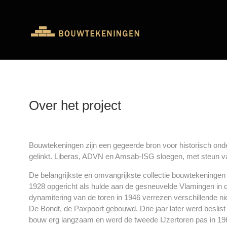
Over het project
Bouwtekeningen zijn een gegeerde bron voor historisch on
gelinkt. Liberas, ADVN en Amsab-ISG sloegen, met steun van
De belangrijkste en omvangrijkste collectie bouwtekeningen
1928 opgericht als hulde aan de gesneuvelde Vlamingen in 
dynamitering van de toren in 1946 verrezen verschillende ni
De Bondt, de Paxpoort gebouwd. Drie jaar later werd besli
bouw erg langzaam en werd de tweede IJzertoren pas in 1965 