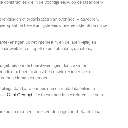
 constructies die in de voorbije eeuw op de IJzertoren-
erenigingen of organisaties van over heel Vlaanderen.
 overspant de hele twintigste eeuw met een klemtoon op de
keningen uit het interbellum en de jaren vijftig en
, buurtwinkels en –apotheken, fabrieken, sanatoria,
nheid gebruik om de bouwtekeningen duurzaam te
vendien hebben historische bouwtekeningen geen
en komen hieraan tegemoet.
isselingsstandaard om beelden en metadata online te
 als
Gent Gemapt
. De toegevoegde georeferentiële data
metadata manueel moet worden ingevoerd. Kaart 2 laat