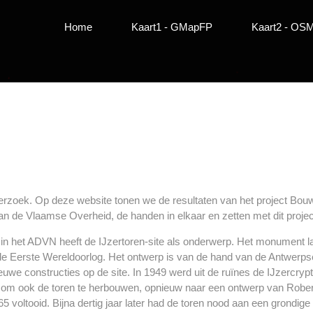
Home
Kaart1 - GMapFP
Kaart2 - OS
derzoek. Op deze website tonen we de resultaten van het project Bo
 de Vlaamse Overheid, de handen in elkaar en zetten met dit project 
 in het ADVN heeft de IJzertoren-site als onderwerp. Het monument 
de Eerste Wereldoorlog. Het ontwerp is van de hand van de Antwerps
euwe constructies op de site. In 1949 werd uit de ruïnes de IJzercry
st om ook de toren te herbouwen, opnieuw naar een ontwerp van Robe
voltooid. Bijna dertig jaar later had de toren nood aan een grondige 