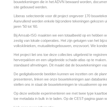
bouwtekeningen die in het ADVN bewaard worden, documentere
site gebouwd werden.
Liberas selecteerde voor dit project ongeveer 170 bouwteken
Aanvullend werden enkele bijzondere tekeningen gekozen uit
jaren ’50 tot ’60.
Bij Amsab-ISG maakten we een totaalbeeld op en hebben we o
zestig van lokale coöperaties. Het zijn getuigen van het bij
volksklinieken, mutualiteitsgebouwen, enzovoort. We kond
Het project liet ons toe deze collecties uitgebreid te regi
herverpakken en een uitgebreide schade-atlas op te make
standaard afmetingen. Dit maakt dat de bouwtekeningen vaak
De gedigitaliseerde beelden kunnen we inzetten om de planne
presenteren, linken we onze bouwtekeningen aan databank
stellen ons in staat de bouwtekeningen te visualiseren op ee
Op deze website experimenteren we met twee type kaarttoe
toe metadata in bulk in te laden. Op de CEST-pagina gaan we