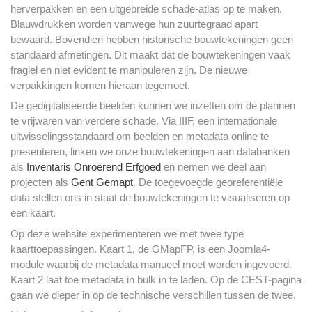
herverpakken en een uitgebreide schade-atlas op te maken.
Blauwdrukken worden vanwege hun zuurtegraad apart
bewaard. Bovendien hebben historische bouwtekeningen geen
standaard afmetingen. Dit maakt dat de bouwtekeningen vaak
fragiel en niet evident te manipuleren zijn. De nieuwe
verpakkingen komen hieraan tegemoet.
De gedigitaliseerde beelden kunnen we inzetten om de plannen
te vrijwaren van verdere schade. Via IIIF, een internationale
uitwisselingsstandaard om beelden en metadata online te
presenteren, linken we onze bouwtekeningen aan databanken
als
Inventaris Onroerend Erfgoed
en nemen we deel aan
projecten als
Gent Gemapt
. De toegevoegde georeferentiële
data stellen ons in staat de bouwtekeningen te visualiseren op
een kaart.
Op deze website experimenteren we met twee type
kaarttoepassingen. Kaart 1, de GMapFP, is een Joomla4-
module waarbij de metadata manueel moet worden ingevoerd.
Kaart 2 laat toe metadata in bulk in te laden. Op de CEST-pagina
gaan we dieper in op de technische verschillen tussen de twee.