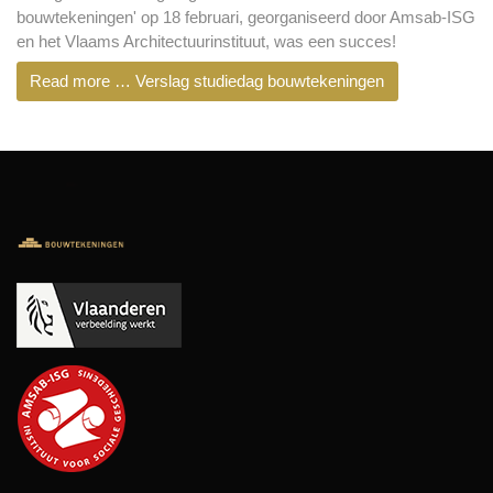
bouwtekeningen' op 18 februari, georganiseerd door Amsab-ISG
en het Vlaams Architectuurinstituut, was een succes!
Read more … Verslag studiedag bouwtekeningen