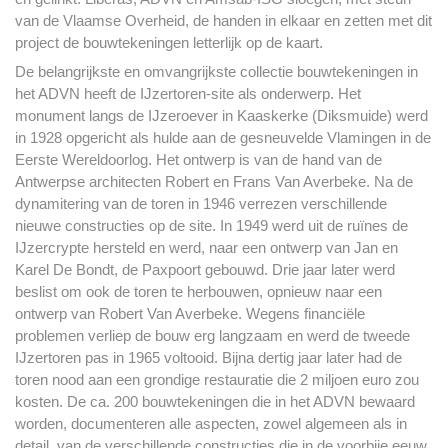
van de Vlaamse Overheid, de handen in elkaar en zetten met dit
project de bouwtekeningen letterlijk op de kaart.
De belangrijkste en omvangrijkste collectie bouwtekeningen in
het ADVN heeft de IJzertoren-site als onderwerp. Het
monument langs de IJzeroever in Kaaskerke (Diksmuide) werd
in 1928 opgericht als hulde aan de gesneuvelde Vlamingen in de
Eerste Wereldoorlog. Het ontwerp is van de hand van de
Antwerpse architecten Robert en Frans Van Averbeke. Na de
dynamitering van de toren in 1946 verrezen verschillende
nieuwe constructies op de site. In 1949 werd uit de ruïnes de
IJzercrypte hersteld en werd, naar een ontwerp van Jan en
Karel De Bondt, de Paxpoort gebouwd. Drie jaar later werd
beslist om ook de toren te herbouwen, opnieuw naar een
ontwerp van Robert Van Averbeke. Wegens financiële
problemen verliep de bouw erg langzaam en werd de tweede
IJzertoren pas in 1965 voltooid. Bijna dertig jaar later had de
toren nood aan een grondige restauratie die 2 miljoen euro zou
kosten. De ca. 200 bouwtekeningen die in het ADVN bewaard
worden, documenteren alle aspecten, zowel algemeen als in
detail, van de verschillende constructies die in de voorbije eeuw