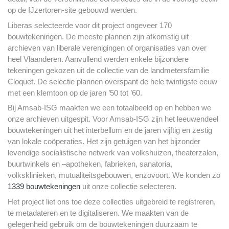
op de IJzertoren-site gebouwd werden.
Liberas selecteerde voor dit project ongeveer 170
bouwtekeningen. De meeste plannen zijn afkomstig uit
archieven van liberale verenigingen of organisaties van over
heel Vlaanderen. Aanvullend werden enkele bijzondere
tekeningen gekozen uit de collectie van de landmetersfamilie
Cloquet. De selectie plannen overspant de hele twintigste eeuw
met een klemtoon op de jaren ’50 tot ’60.
Bij Amsab-ISG maakten we een totaalbeeld op en hebben we
onze archieven uitgespit. Voor Amsab-ISG zijn het leeuwendeel
bouwtekeningen uit het interbellum en de jaren vijftig en zestig
van lokale coöperaties. Het zijn getuigen van het bijzonder
levendige socialistische netwerk van volkshuizen, theaterzalen,
buurtwinkels en –apotheken, fabrieken, sanatoria,
volksklinieken, mutualiteitsgebouwen, enzovoort. We konden zo
1339 bouwtekeningen
uit onze collectie selecteren.
Het project liet ons toe deze collecties uitgebreid te registreren,
te metadateren en te digitaliseren. We maakten van de
gelegenheid gebruik om de bouwtekeningen duurzaam te